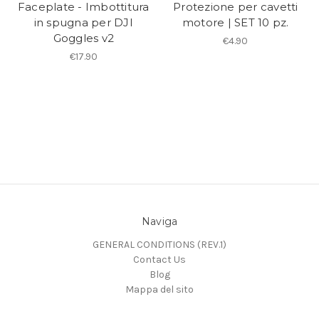
Faceplate - Imbottitura
Protezione per cavetti
in spugna per DJI
motore | SET 10 pz.
Goggles v2
€4.90
€17.90
Naviga
GENERAL CONDITIONS (REV.1)
Contact Us
Blog
Mappa del sito