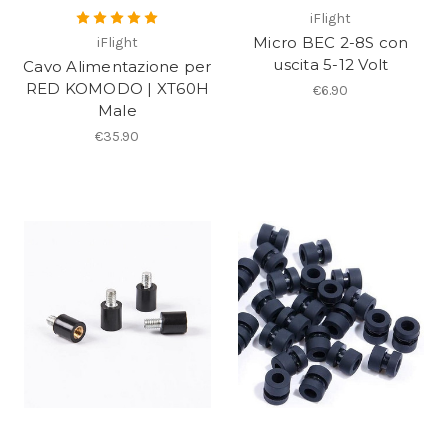
iFlight
Micro BEC 2-8S con
iFlight
uscita 5-12 Volt
Cavo Alimentazione per
RED KOMODO | XT60H
€6.90
Male
€35.90