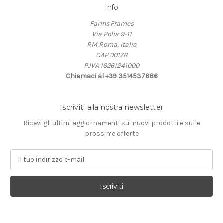
Info
Farins Frames
Via Polia 9-11
RM Roma, Italia
CAP 00178
P.IVA 16261241000
Chiamaci al +39 3514537686
Iscriviti alla nostra newsletter
Ricevi gli ultimi aggiornamenti sui nuovi prodotti e sulle
prossime offerte
I
n
d
i
r
i
z