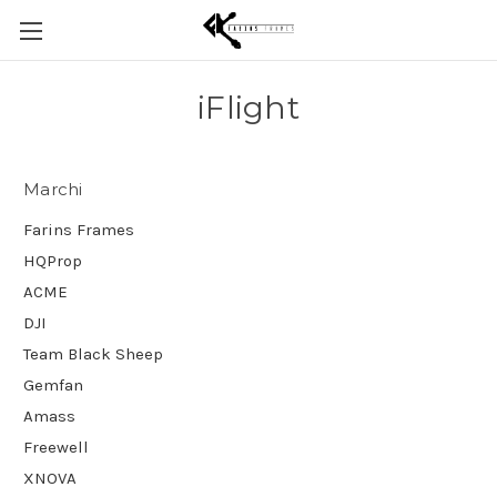
iFlight
Marchi
Farins Frames
HQProp
ACME
DJI
Team Black Sheep
Gemfan
Amass
Freewell
XNOVA