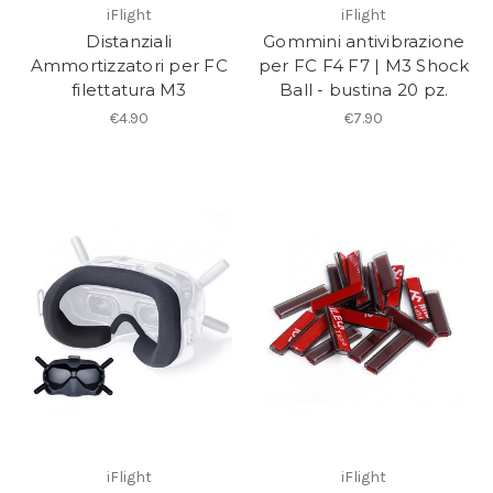
iFlight
iFlight
Distanziali
Gommini antivibrazione
Ammortizzatori per FC
per FC F4 F7 | M3 Shock
filettatura M3
Ball - bustina 20 pz.
€4.90
€7.90
iFlight
iFlight