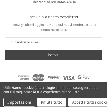
Chiamaci al +39 3514537686
Iscriviti alla nostra newsletter
Ricevi gli ultimi aggiornamenti sui nuovi prodotti e sulle
prossime offerte
I
n
d
i
r
i
z
z
o
e
Utilizziamo i cookie (e tecnologie simili) per raccogliere dati
-
con cui migliorare la tua esperienza di acquisto.
Con tecnologia
BigCommerce
m
© 2026 Farins Frames
a
Impostazioni
Rifiuta tutto
Accetta tutti i cook
i