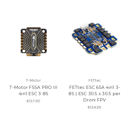
T-Motor
FETtec
T-Motor F55A PRO III
FETtec ESC 65A 4in1 3-
4in1 ESC 3-8S
8S | ESC 30.5 x 30.5 per
Droni FPV
€137.90
€134.99