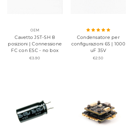
OEM
Cavetto JST-SH 8
Condensatore per
posizioni | Connessione
configurazioni 6S | 1000
FC con ESC - no box
uF 35V
€3.90
€2.50