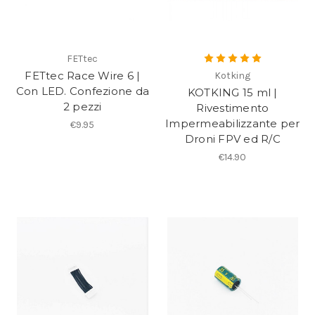
FETtec
FETtec Race Wire 6 |
Kotking
Con LED. Confezione da
KOTKING 15 ml |
2 pezzi
Rivestimento
Impermeabilizzante per
€9.95
Droni FPV ed R/C
€14.90