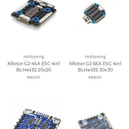
Hobbywing
Hobbywing
XRotor G2 45A ESC 4in1
XRotor G2 65A ESC 4in1
BLHeli32 20x20
BLHeli32 30x30
€82.90
€88.90