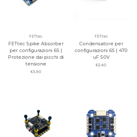
FETtec
FETtec
FETtec Spike Absorber
Condensatore per
per configurazioni 6S |
configurazioni 6S | 470
Protezione dai picchi di
uF 50V
tensione
€2.40
€5.90