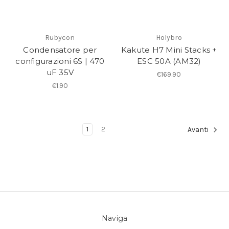
Rubycon
Holybro
Condensatore per
Kakute H7 Mini Stacks +
configurazioni 6S | 470
ESC 50A (AM32)
uF 35V
€169.90
€1.90
1
2
Avanti
Naviga