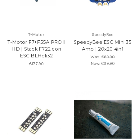
T-Motor
SpeedyBee
T-Motor F7+F55A PRO Ⅱ
SpeedyBee ESC Mini 35
HD | Stack F722 con
Amp | 20x20 4in1
ESC BLHeli32
Was:
€69.90
Now:
€39.90
€177.90