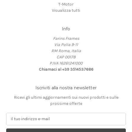
T-Motor
Visualizza tutti
Info
Farins Frames
Via Polia 9-11
RM Roma, Italia
CAP 00178
P.IVA 16261241000
Chiamaci al +39 3514537686
Iscriviti alla nostra newsletter
Ricevi gli ultimi aggiornamenti sui nuovi prodotti e sulle
prossime offerte
I
n
d