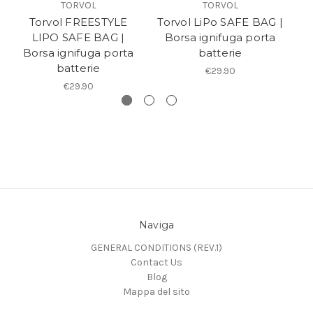
TORVOL
TORVOL
Torvol FREESTYLE
Torvol LiPo SAFE BAG |
Li
LIPO SAFE BAG |
Borsa ignifuga porta
Borsa ignifuga porta
batterie
batterie
€29.90
€29.90
Naviga
GENERAL CONDITIONS (REV.1)
Contact Us
Blog
Mappa del sito