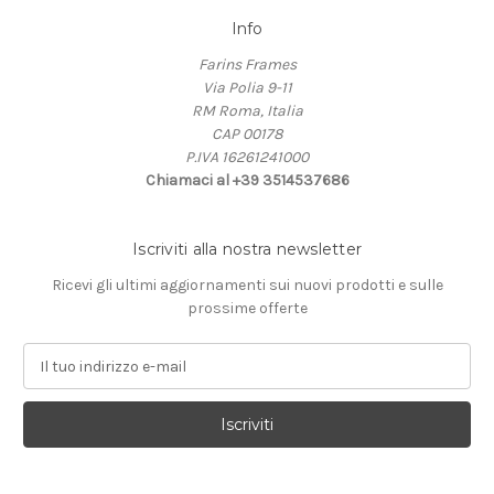
Info
Farins Frames
Via Polia 9-11
RM Roma, Italia
CAP 00178
P.IVA 16261241000
Chiamaci al +39 3514537686
Iscriviti alla nostra newsletter
Ricevi gli ultimi aggiornamenti sui nuovi prodotti e sulle
prossime offerte
I
n
d
i
r
i
z