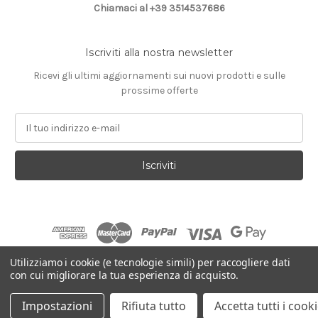
Chiamaci al +39 3514537686
Iscriviti alla nostra newsletter
Ricevi gli ultimi aggiornamenti sui nuovi prodotti e sulle
prossime offerte
I
n
d
i
r
i
z
z
o
e
Utilizziamo i cookie (e tecnologie simili) per raccogliere dati
-
con cui migliorare la tua esperienza di acquisto.
Con tecnologia
BigCommerce
m
© 2026 Farins Frames
a
Impostazioni
Rifiuta tutto
Accetta tutti i cook
i