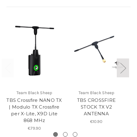
Team Black Sheep
Team Black Sheep
TBS Crossfire NANO TX
TBS CROSSFIRE
| Modulo TX Crossfire
STOCK TX V2
D
per X-Lite, X9D Lite
ANTENNA
R
868 MHz
€10.90
€79.90