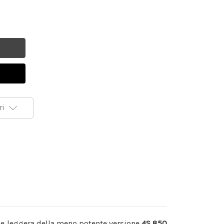
ri
a e leggera della meno potente versione
4S 850