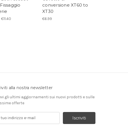
 Fissaggio
conversione XT60 to
female - Amas
erie
XT30
€1.99
- €11.40
€6.99
riviti alla nostra newsletter
evi gli ultimi aggiornamenti sui nuovi prodotti e sulle
ssime offerte