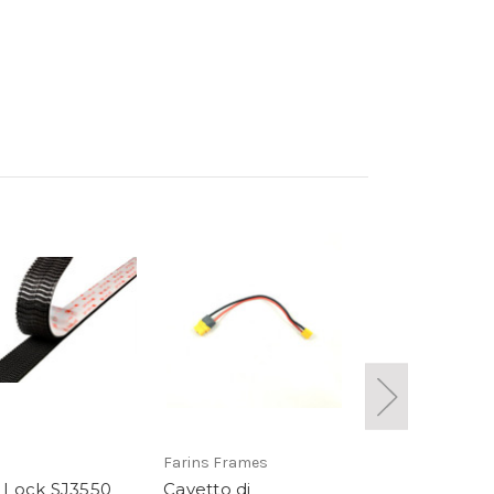
Farins Frames
Amass
 Lock SJ3550
Cavetto di
XT30 Connect