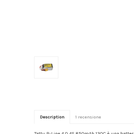
Description
1 recensione
Tattu R-Line 4.0 4S 850mAh 130C è una batteri