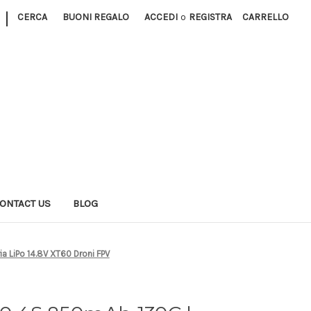
|
CERCA
BUONI REGALO
ACCEDI
o
REGISTRA
CARRELLO
ONTACT US
BLOG
a LiPo 14.8V XT60 Droni FPV