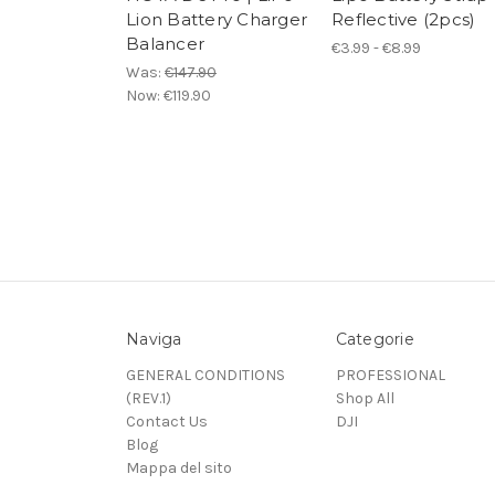
Lion Battery Charger
Reflective (2pcs)
Balancer
€3.99 - €8.99
Was:
€147.90
Now:
€119.90
Naviga
Categorie
GENERAL CONDITIONS
PROFESSIONAL
(REV.1)
Shop All
Contact Us
DJI
Blog
Mappa del sito