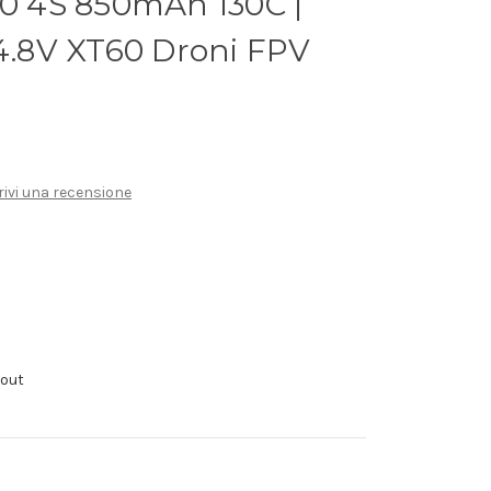
.0 4S 850mAh 130C |
14.8V XT60 Droni FPV
rivi una recensione
kout