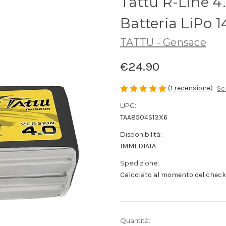
Tattu R-Line 4
Batteria LiPo 
TATTU - Gensace
€24.90
(1 recensione)
Sc
UPC:
TAA8504S13X6
Disponibilità:
IMMEDIATA
Spedizione:
Calcolato al momento del chec
Disponibilità
Quantità: