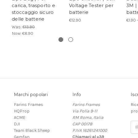
carica, trasporto e
Voltage Tester per
3M |
stoccaggio sicuro
batterie
batt
delle batterie
€12.90
€1.90 
Was:
€13.90
Now:
€8.90
Marchi popolari
Info
Isc
Farins Frames
Farins Frames
Ric
HQProp
Via Polia 9-11
pro
ACME
RM Roma, Italia
DJI
CAP 00178
I
Team Black Sheep
P.IVA 16261241000
n
Gemfan
Chiamaci al +39
d