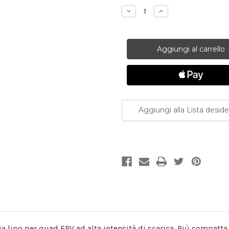
attuale:
Diminuisci
Aumenta
la
la
quantità
quantità
di
di
Tattu
Tattu
R-
R-
Line
Line
4.0
4.0
4S
4S
850mAh
850mAh
130C
130C
|
|
Batteria
Batteria
LiPo
LiPo
Aggiungi alla Lista deside
14.8V
14.8V
XT60
XT60
Droni
Droni
FPV
FPV
a lipo per quad FPV ad alta intensità di scarica. Più compatt