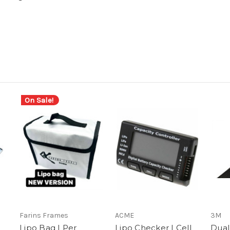
On Sale!
Farins Frames
ACME
3M
Lipo Bag | Per
Lipo Checker | Cell
Dual